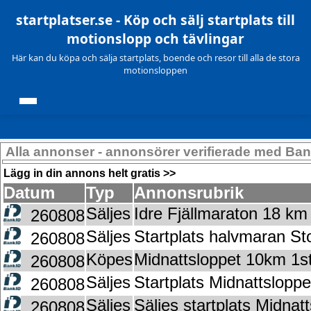
startplatser.se - Köp och sälj startplats till
motionslopp och tävlingar
Här kan du köpa och sälja startplats, boende och resor till alla de stora
motionsloppen
Alla annonser - annonsörer verifierade med Ba
Lägg in din annons helt gratis >>
Datum
Typ
Annonsrubrik
Säljes
Idre Fjällmaraton 18 km
260808
Säljes
Startplats halvmaran S
260808
Köpes
Midnattsloppet 10km 1st
260808
Säljes
Startplats Midnattslopp
260808
Säljes
Säljes startplats Midnat
260808