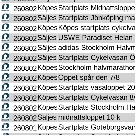
Köpes
Startplats Midnattslopp
260802
Säljes
Startplats Jönköping m
260802
Köpes
Köpes startplats cykelv
260802
Säljes
USWE Paradiset Helan
260802
Säljes
adidas Stockholm Halv
260802
Säljes
Startplats Cykelvasan Ö
260802
Köpes
Stockholm halvmaratho
260802
Köpes
Öppet spår den 7/8
260802
Köpes
Startplats vasaloppet 2
260802
Köpes
Startplats Cykelvasan 8
260802
Köpes
Startplats Stockholm H
260802
Säljes
midnattsloppet 10 k
260802
Köpes
Startplats Göteborgsvar
260801