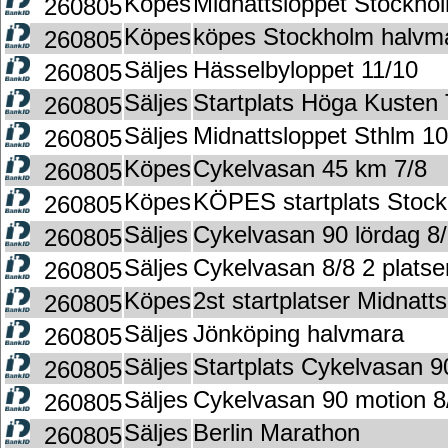
Köpes
Midnattsloppet Stockh
260805
Köpes
köpes Stockholm halvm
260805
Säljes
Hässelbyloppet 11/10
260805
Säljes
Startplats Höga Kusten
260805
Säljes
Midnattsloppet Sthlm 1
260805
Köpes
Cykelvasan 45 km 7/8
260805
Köpes
KÖPES startplats Stoc
260805
Säljes
Cykelvasan 90 lördag 8
260805
Säljes
Cykelvasan 8/8 2 platser
260805
Köpes
2st startplatser Midnat
260805
Säljes
Jönköping halvmara
260805
Säljes
Startplats Cykelvasan 9
260805
Säljes
Cykelvasan 90 motion 8
260805
Säljes
Berlin Marathon
260805