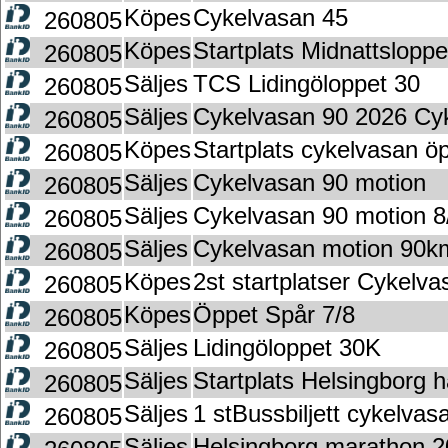
Köpes
Cykelvasan 45
260805
Köpes
Startplats Midnattslop
260805
Säljes
TCS Lidingöloppet 30
260805
Säljes
Cykelvasan 90 2026 Cyk
260805
Köpes
Startplats cykelvasan ö
260805
Säljes
Cykelvasan 90 motion
260805
Säljes
Cykelvasan 90 motion 8
260805
Säljes
Cykelvasan motion 90k
260805
Köpes
2st startplatser Cykelv
260805
Köpes
Öppet Spår 7/8
260805
Säljes
Lidingöloppet 30K
260805
Säljes
Startplats Helsingborg 
260805
Säljes
1 stBussbiljett cykelvas
260805
Säljes
Helsingborg marathon 2