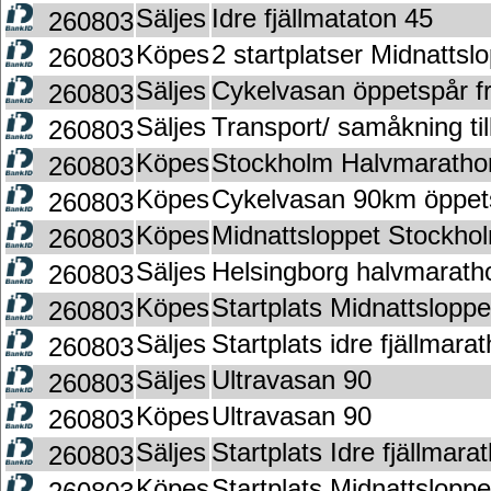
Säljes
Idre fjällmataton 45
260803
Köpes
2 startplatser Midnattsl
260803
Säljes
Cykelvasan öppetspår f
260803
Säljes
Transport/ samåkning ti
260803
Köpes
Stockholm Halvmaratho
260803
Köpes
Cykelvasan 90km öppets
260803
Köpes
Midnattsloppet Stockho
260803
Säljes
Helsingborg halvmarath
260803
Köpes
Startplats Midnattslopp
260803
Säljes
Startplats idre fjällmar
260803
Säljes
Ultravasan 90
260803
Köpes
Ultravasan 90
260803
Säljes
Startplats Idre fjällmar
260803
Köpes
Startplats Midnattslopp