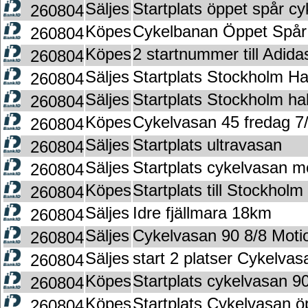
Säljes
Startplats öppet spår cy
260804
Köpes
Cykelbanan Öppet Spår
260804
Köpes
2 startnummer till Adid
260804
Säljes
Startplats Stockholm H
260804
Säljes
Startplats Stockholm h
260804
Köpes
Cykelvasan 45 fredag 7
260804
Säljes
Startplats ultravasan
260804
Säljes
Startplats cykelvasan m
260804
Köpes
Startplats till Stockhol
260804
Säljes
Idre fjällmara 18km
260804
Säljes
Cykelvasan 90 8/8 Moti
260804
Säljes
start 2 platser Cykelvas
260804
Köpes
Startplats cykelvasan 90
260804
Köpes
Startplats Cykelvasan ö
260804