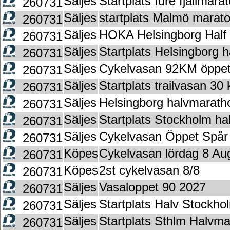
Säljes
Startplats Idre fjällmar
260731
Säljes
startplats Malmö marat
260731
Säljes
HOKA Helsingborg Half
260731
Säljes
Startplats Helsingborg 
260731
Säljes
Cykelvasan 92KM öppet
260731
Säljes
Startplats trailvasan 30
260731
Säljes
Helsingborg halvmarath
260731
Säljes
Startplats Stockholm h
260731
Säljes
Cykelvasan Öppet Spår
260731
Köpes
Cykelvasan lördag 8 Aug
260731
Köpes
2st cykelvasan 8/8
260731
Säljes
Vasaloppet 90 2027
260731
Säljes
Startplats Halv Stockho
260731
Säljes
Startplats Sthlm Halvma
260731