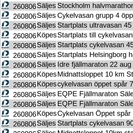
Säljes
Stockholm halvmaratho
260806
Säljes
Cykelvasan grupp 4 öpp
260806
Säljes
Startplats ultravasan 45
260806
Köpes
Startplats till cykelvasa
260806
Säljes
Startplats cykelvasan 4
260806
Säljes
Startplats Helsingborg 
260806
Säljes
Idre fjällmaraton 22 au
260806
Köpes
Midnattsloppet 10 km S
260806
Köpes
cykelvasan öppet spår 7
260806
Säljes
EQPE Fjällmaraton Säl
260806
Säljes
EQPE Fjällmaraton Säl
260806
Köpes
Cykelvasan Öppet spår 
260806
Säljes
Startplats cykelvasan 9
260806
Säljes
Midnattsloppet 10km sta