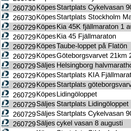
Köpes
Startplats Cykelvasan 9
260730
Köpes
Startplats Stockholm M
260730
Köpes
Kia 45K fjällmaraton 1 
260729
Köpes
Kia 45 Fjällmaraton
260729
Köpes
Taube-loppet på Flatön
260729
Köpes
Göteborgsvarvet 21km 
260729
Säljes
Helsingborg halvmaratho
260729
Köpes
Startplats KIA Fjällmar
260729
Köpes
Startplats göteborgsvar
260729
Köpes
Lidingöloppet
260729
Säljes
Startplats Lidingöloppet
260729
Säljes
Startplats Cykelvasan 90
260729
Säljes
cykel vasan 8 augusti
260729