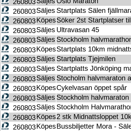
Säljes
Oslo Maraton
260803
Säljes
Startplats Sälen fjällma
260803
Köpes
Söker 2st Startplatser ti
260803
Säljes
Ultravasan 45
260803
Säljes
Stockholm halvmaratho
260803
Köpes
Startplats 10km midnatt
260803
Säljes
Startplats Tjejmilen
260803
Säljes
Startplatts Jönköping m
260803
Säljes
Stocholm halvmaraton a
260803
Köpes
Cykelvasan öppet spår
260803
Säljes
Stockholm halvmaraton
260803
Säljes
Stockholm Halvmaratho
260803
Köpes
2 stk Midnattsloppet 1
260803
Köpes
Bussbiljetter Mora - Säl
260803