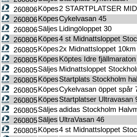
Köpes
2 STARTPLATSER MI
260806
Köpes
Cykelvasan 45
260806
Säljes
Lidingöloppet 30
260806
Köpes
4 st Midnattsloppet St
260806
Köpes
2x Midnattsloppet 10km
260805
Köpes
Köptes Idre fjällmaraton
260805
Säljes
Midnattsloppet Stockho
260805
Köpes
Startplats Stockholm h
260805
Köpes
Cykelvasan öppet spår 
260805
Köpes
Startplatser Ultravasan 
260805
Säljes
adidas Stockholm Halv
260805
Säljes
UltraVasan 46
260805
Köpes
4 st Midnattsloppet St
260805