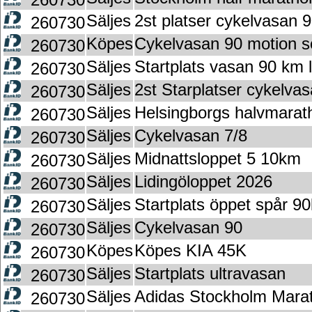
Säljes
2st platser cykelvasan 9
260730
Köpes
Cykelvasan 90 motion 
260730
Säljes
Startplats vasan 90 km l
260730
Säljes
2st Starplatser cykelva
260730
Säljes
Helsingborgs halvmarat
260730
Säljes
Cykelvasan 7/8
260730
Säljes
Midnattsloppet 5 10km
260730
Säljes
Lidingöloppet 2026
260730
Säljes
Startplats öppet spår 9
260730
Säljes
Cykelvasan 90
260730
Köpes
Köpes KIA 45K
260730
Säljes
Startplats ultravasan
260730
Säljes
Adidas Stockholm Mara
260730