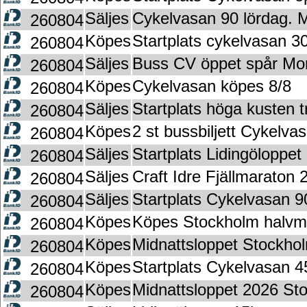
Säljes
Cykelvasan 90 lördag. 
260804
Köpes
Startplats cykelvasan 3
260804
Säljes
Buss CV öppet spår Mo
260804
Köpes
Cykelvasan köpes 8/8
260804
Säljes
Startplats höga kusten t
260804
Köpes
2 st bussbiljett Cykelva
260804
Säljes
Startplats Lidingöloppe
260804
Säljes
Craft Idre Fjällmaraton 
260804
Säljes
Startplats Cykelvasan 9
260804
Köpes
Köpes Stockholm halvm
260804
Köpes
Midnattsloppet Stockho
260804
Köpes
Startplats Cykelvasan 4
260804
Köpes
Midnattsloppet 2026 St
260804