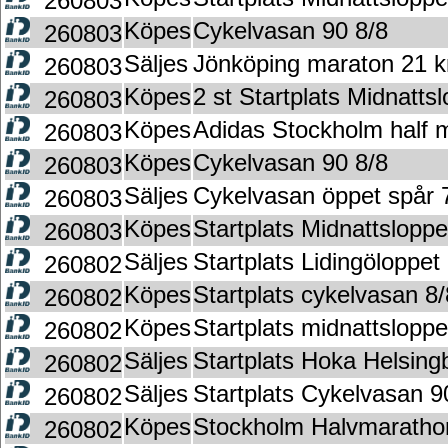
260803
Köpes
Cykelvasan 90 8/8
260803
Säljes
Jönköping maraton 21 
260803
Köpes
2 st Startplats Midnatts
260803
Köpes
Adidas Stockholm half 
260803
Köpes
Cykelvasan 90 8/8
260803
Säljes
Cykelvasan öppet spår 
260803
Köpes
Startplats Midnattsloppe
260803
Säljes
Startplats Lidingöloppet
260802
Köpes
Startplats cykelvasan 8/
260802
Köpes
Startplats midnattslopp
260802
Säljes
Startplats Hoka Helsin
260802
Säljes
Startplats Cykelvasan 9
260802
Köpes
Stockholm Halvmaratho
260802