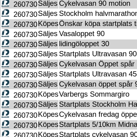
Säljes
Cykelvasan 90 motion
260730
Säljes
Stockholm halvmaratho
260730
Köpes
Önskar köpa startplats t
260730
Säljes
Vasaloppet 90
260730
Säljes
lidingöloppet 30
260730
Säljes
Startplats Ultravasan 90
260730
Säljes
Cykelvasan Öppet spår
260730
Säljes
Startplats Ultravasan 45
260730
Säljes
Cykelvasan öppet spår 9
260730
Köpes
Varbergs Sommargiro
260730
Säljes
Startplats Stockholm H
260730
Köpes
Cykelvasan fredag öppet
260730
Köpes
Startplats 5/10km Midna
260730
Köpes
Startplats cykelvasan 9
260730