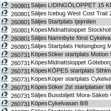
Säljes
LIDINGÖLOPPET 15 
260801
Säljes
Icebug West Cost Trail
260801
Säljes
Startplats tjejmilen
260801
Köpes
Midnattsloppet Stockho
260801
Säljes
Namnbyte först Cykelva
260801
Säljes
Startplats Helsingborg 
260801
Köpes
Söker startplats Motion 
260731
Köpes
Midnattsloppet Götebor
260731
Köpes
KÖPES startplats Sthl
260731
Köpes
Köper startplats Cykelv
260731
Köpes
Söker 2st startplatser til
260731
Säljes
Bussbiljett Mora-Säkeb
260731
Köpes
Cykelvasan 8/8
260731