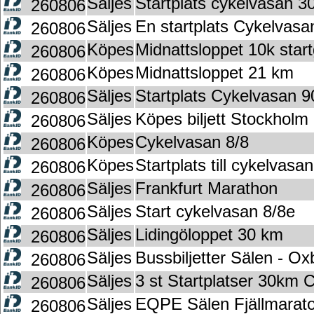
Säljes
Startplats cykelvasan 30
260806
Säljes
En startplats Cykelvasa
260806
Köpes
Midnattsloppet 10k star
260806
Köpes
Midnattsloppet 21 km
260806
Säljes
Startplats Cykelvasan 9
260806
Säljes
Köpes biljett Stockholm
260806
Köpes
Cykelvasan 8/8
260806
Köpes
Startplats till cykelvasa
260806
Säljes
Frankfurt Marathon
260806
Säljes
Start cykelvasan 8/8e
260806
Säljes
Lidingöloppet 30 km
260806
Säljes
Bussbiljetter Sälen - Ox
260806
Säljes
3 st Startplatser 30km 
260806
Säljes
EQPE Sälen Fjällmarat
260806