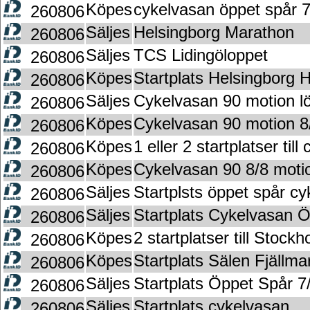
Köpes
cykelvasan öppet spår 7
260806
Säljes
Helsingborg Marathon
260806
Säljes
TCS Lidingöloppet
260806
Köpes
Startplats Helsingborg 
260806
Säljes
Cykelvasan 90 motion l
260806
Köpes
Cykelvasan 90 motion 8
260806
Köpes
1 eller 2 startplatser til
260806
Köpes
Cykelvasan 90 8/8 moti
260806
Säljes
Startplsts öppet spår c
260806
Säljes
Startplats Cykelvasan Ö
260806
Köpes
2 startplatser till Stoc
260806
Köpes
Startplats Sälen Fjällm
260806
Säljes
Startplats Öppet Spår 7/
260806
Säljes
Startplats cykelvasan
260806