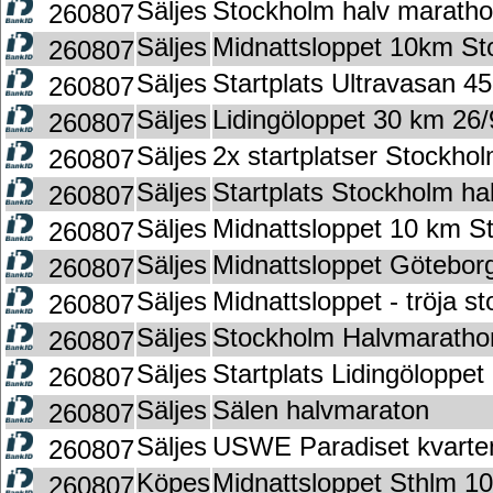
Säljes
Stockholm halv marath
260807
Säljes
Midnattsloppet 10km S
260807
Säljes
Startplats Ultravasan 45
260807
Säljes
Lidingöloppet 30 km 26/
260807
Säljes
2x startplatser Stockho
260807
Säljes
Startplats Stockholm h
260807
Säljes
Midnattsloppet 10 km S
260807
Säljes
Midnattsloppet Göteborg 
260807
Säljes
Midnattsloppet - tröja st
260807
Säljes
Stockholm Halvmaratho
260807
Säljes
Startplats Lidingöloppe
260807
Säljes
Sälen halvmaraton
260807
Säljes
USWE Paradiset kvarte
260807
Köpes
Midnattsloppet Sthlm 10k
260807