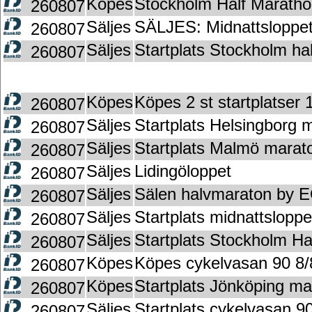
Köpes
Stockholm Half Marathon
260807
Säljes
SÄLJES: Midnattsloppet
260807
Säljes
Startplats Stockholm h
260807
Köpes
Köpes 2 st startplatser
260807
Säljes
Startplats Helsingborg 
260807
Säljes
Startplats Malmö marat
260807
Säljes
Lidingöloppet
260807
Säljes
Sälen halvmaraton by 
260807
Säljes
Startplats midnattslopp
260807
Säljes
Startplats Stockholm H
260807
Köpes
Köpes cykelvasan 90 8/
260807
Köpes
Startplats Jönköping m
260807
Säljes
Startplats cykelvasan 9
260807