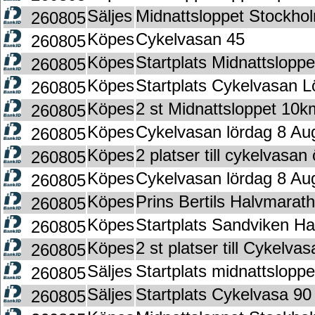
Säljes
Midnattsloppet Stockh
260805
Köpes
Cykelvasan 45
260805
Köpes
Startplats Midnattslopp
260805
Köpes
Startplats Cykelvasan L
260805
Köpes
2 st Midnattsloppet 10
260805
Köpes
Cykelvasan lördag 8 Aug
260805
Köpes
2 platser till cykelvasan
260805
Köpes
Cykelvasan lördag 8 Aug
260805
Köpes
Prins Bertils Halvmarat
260805
Köpes
Startplats Sandviken H
260805
Köpes
2 st platser till Cykelv
260805
Säljes
Startplats midnattsloppe
260805
Säljes
Startplats Cykelvasa 90
260805