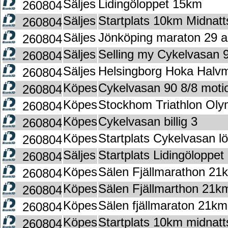
Säljes
Lidingöloppet 15km
260804
Säljes
Startplats 10km Midnatt
260804
Säljes
Jönköping maraton 29 a
260804
Säljes
Selling my Cykelvasan 9
260804
Säljes
Helsingborg Hoka Halv
260804
Köpes
Cykelvasan 90 8/8 moti
260804
Köpes
Stockhom Triathlon Oly
260804
Köpes
Cykelvasan billig 3
260804
Köpes
Startplats Cykelvasan l
260804
Säljes
Startplats Lidingöloppet
260804
Köpes
Sälen Fjällmarathon 21
260804
Köpes
Sälen Fjällmarthon 21k
260804
Köpes
Sälen fjällmaraton 21km 
260804
Köpes
Startplats 10km midnatt
260804