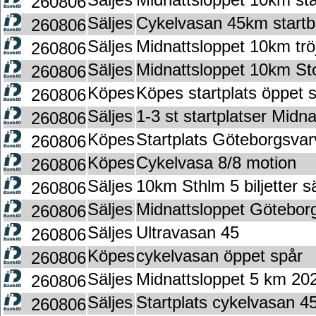
260806
Säljes
Cykelvasan 45km startbil
260806
Säljes
Midnattsloppet 10km tr
260806
Säljes
Midnattsloppet 10km St
260806
Köpes
Köpes startplats öppet 
260806
Säljes
1-3 st startplatser Midn
260806
Köpes
Startplats Göteborgsvar
260806
Köpes
Cykelvasa 8/8 motion
260806
Säljes
10km Sthlm 5 biljetter s
260806
Säljes
Midnattsloppet Götebor
260806
Säljes
Ultravasan 45
260806
Köpes
cykelvasan öppet spår
260806
Säljes
Midnattsloppet 5 km 20
260806
Säljes
Startplats cykelvasan 4
260806