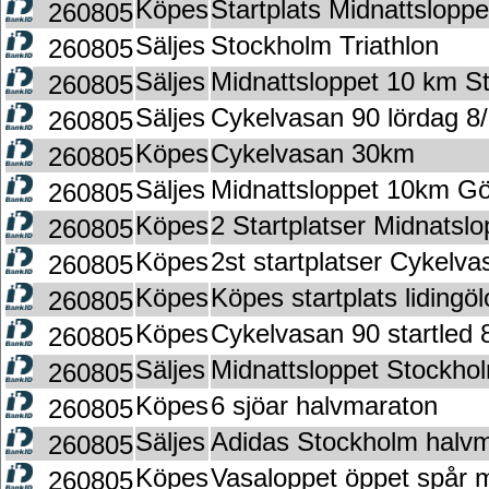
Köpes
Startplats Midnattsloppe
260805
Säljes
Stockholm Triathlon
260805
Säljes
Midnattsloppet 10 km S
260805
Säljes
Cykelvasan 90 lördag 8
260805
Köpes
Cykelvasan 30km
260805
Säljes
Midnattsloppet 10km G
260805
Köpes
2 Startplatser Midnatslo
260805
Köpes
2st startplatser Cykelv
260805
Köpes
Köpes startplats lidingö
260805
Köpes
Cykelvasan 90 startled 8
260805
Säljes
Midnattsloppet Stockho
260805
Köpes
6 sjöar halvmaraton
260805
Säljes
Adidas Stockholm halv
260805
Köpes
Vasaloppet öppet spår 
260805