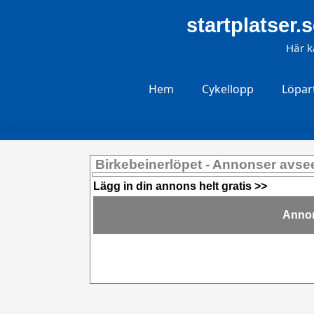
startplatser.s
Här k
Hem
Cykellopp
Löpar
Birkebeinerlöpet - Annonser avse
Lägg in din annons helt gratis >>
Annon