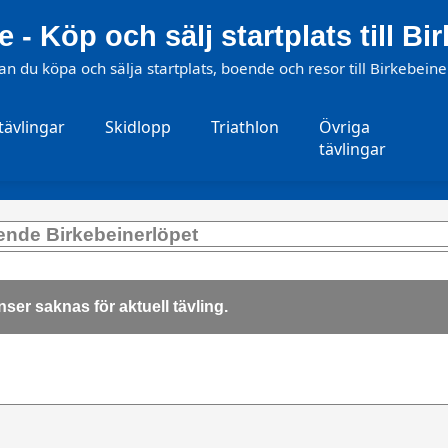
e - Köp och sälj startplats till B
an du köpa och sälja startplats, boende och resor till Birkebeine
tävlingar
Skidlopp
Triathlon
Övriga
tävlingar
ende Birkebeinerlöpet
ser saknas för aktuell tävling.