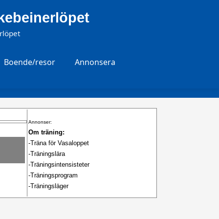
irkebeinerlöpet
rlöpet
Boende/resor
Annonsera
Annonser:
Om träning:
-Träna för Vasaloppet
-Träningslära
-Träningsintensisteter
-Träningsprogram
-Träningsläger