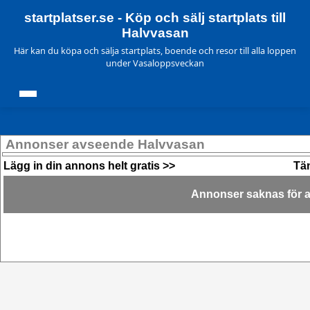
startplatser.se - Köp och sälj startplats till
Halvvasan
Här kan du köpa och sälja startplats, boende och resor till alla loppen
under Vasaloppsveckan
Annonser avseende Halvvasan
Lägg in din annons helt gratis >>
Tän
Annonser saknas för ak